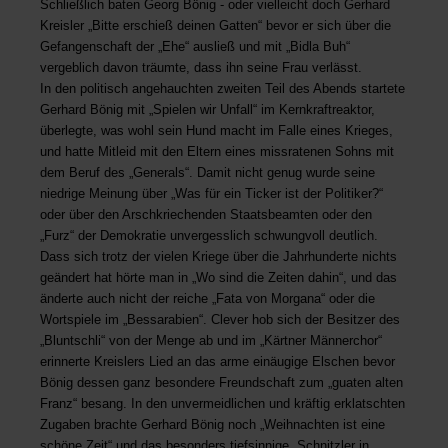
Schließlich baten Georg Bönig - oder vielleicht doch Gerhard
Kreisler „Bitte erschieß deinen Gatten“ bevor er sich über die
Gefangenschaft der „Ehe“ ausließ und mit „Bidla Buh“
vergeblich davon träumte, dass ihn seine Frau verlässt.
In den politisch angehauchten zweiten Teil des Abends startete
Gerhard Bönig mit „Spielen wir Unfall“ im Kernkraftreaktor,
überlegte, was wohl sein Hund macht im Falle eines Krieges,
und hatte Mitleid mit den Eltern eines missratenen Sohns mit
dem Beruf des „Generals“. Damit nicht genug wurde seine
niedrige Meinung über „Was für ein Ticker ist der Politiker?“
oder über den Arschkriechenden Staatsbeamten oder den
„Furz“ der Demokratie unvergesslich schwungvoll deutlich.
Dass sich trotz der vielen Kriege über die Jahrhunderte nichts
geändert hat hörte man in „Wo sind die Zeiten dahin“, und das
änderte auch nicht der reiche „Fata von Morgana“ oder die
Wortspiele im „Bessarabien“. Clever hob sich der Besitzer des
„Bluntschli“ von der Menge ab und im „Kärtner Männerchor“
erinnerte Kreislers Lied an das arme einäugige Elschen bevor
Bönig dessen ganz besondere Freundschaft zum „guaten alten
Franz“ besang. In den unvermeidlichen und kräftig erklatschten
Zugaben brachte Gerhard Bönig noch „Weihnachten ist eine
schöne Zeit“ und das besonders tiefsinnige „Schnitzler in