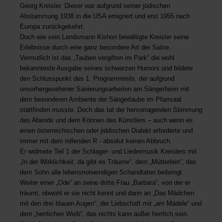
Georg Kreisler. Dieser war aufgrund seiner jüdischen
Abstammung 1938 in die USA emigriert und erst 1955 nach
Europa zurückgekehrt.
Doch wie sein Landsmann Kishon bewältigte Kreisler seine
Erlebnisse durch eine ganz besondere Art der Satire.
Vermutlich ist das „Tauben vergiften im Park“ die wohl
bekannteste Ausgabe seines schwarzen Humors und bildete
den Schlusspunkt des 1. Programmteils, der aufgrund
unvorhergesehener Sanierungsarbeiten am Sängerheim mit
dem besonderen Ambiente der Sängerlaube im Pfarrsaal
stattfinden musste. Doch das tat der hervorragenden Stimmung
des Abends und dem Können des Künstlers – auch wenn es
einen österreichischen oder jiddischen Dialekt erforderte und
immer mit dem rollenden R - absolut keinen Abbruch.
Er widmete Teil 1 der Schlager- und Liedermusik Kreislers mit
„In der Wirklichkeit, da gibt es Träume“, dem „Mütterlein“, das
dem Sohn alle lebensnotwendigen Schandtaten beibringt.
Weiter einer „Ode“ an seine dritte Frau „Barbara“, von der er
träumt, obwohl er sie nicht kennt und dann an „Das Mädchen
mit den drei blauen Augen“, der Liebschaft mit „am Mädele“ und
dem „herrlichen Weib“, das nichts kann außer herrlich sein.