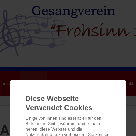
tartseite
Aktuelles
Wir über uns
Sängerlaube
Kontakt
Diese Webseite
Verwendet Cookies
Einige von ihnen sind essenziell für den
Betrieb der Seite, während andere uns
Aktuelles
helfen, diese Website und die
Nutzererfahrung zu verbessern. Sie können