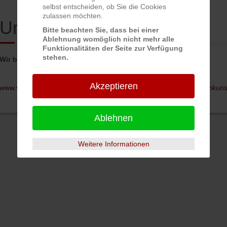
selbst entscheiden, ob Sie die Cookies
zulassen möchten.
Unterstützen Sie uns...
Bitte beachten Sie, dass bei einer
Ablehnung womöglich nicht mehr alle
Funktionalitäten der Seite zur Verfügung
stehen.
Wir brauchen die Mithilfe von vielen - viele schaffen das!
Akzeptieren
www.volksbank-franken.viele-schaffen-mehr.de/ein-platz-fuer-kleinkuns
Ablehnen
Weitere Informationen