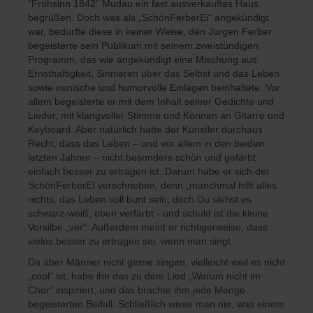
“Frohsinn 1842“ Mudau ein fast ausverkauftes Haus
begrüßen. Doch was als „SchönFerberEi“ angekündigt
war, bedurfte diese in keiner Weise, den Jürgen Ferber
begeisterte sein Publikum mit seinem zweistündigen
Programm, das wie angekündigt eine Mischung aus
Ernsthaftigkeit, Sinnieren über das Selbst und das Leben
sowie ironische und humorvolle Einlagen beinhaltete. Vor
allem begeisterte er mit dem Inhalt seiner Gedichte und
Lieder, mit klangvoller Stimme und Können an Gitarre und
Keyboard. Aber natürlich hatte der Künstler durchaus
Recht, dass das Leben – und vor allem in den beiden
letzten Jahren – nicht besonders schön und gefärbt
einfach besser zu ertragen ist. Darum habe er sich der
SchönFerberEI verschrieben, denn „manchmal hilft alles
nichts, das Leben soll bunt sein, doch Du siehst es
schwarz-weiß, eben verfärbt - und schuld ist die kleine
Vorsilbe „ver“. Außerdem meint er richtigerweise, dass
vieles besser zu ertragen sei, wenn man singt.
Da aber Männer nicht gerne singen, vielleicht weil es nicht
„cool“ ist, habe ihn das zu dem Lied „Warum nicht im
Chor“ inspiriert, und das brachte ihm jede Menge
begeisterten Beifall. Schließlich wisse man nie, was einem