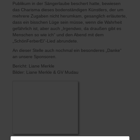
Publikum in der Sängerlaube beschert hatte, bewiesen
das Charisma dieses bodenständigen Künstlers, der um
mehrere Zugaben nicht herumkam, gesanglich erläuterte,
dass ein bisschen Lüge sein müsse, wenn die Wahrheit
gefährlich ist, aber auch „Irgendwo, da draußen gibt es
Menschen so wie ich“ und den Abend mit dem
„SchönFerberEi“-Lied abrundete.
An dieser Stelle auch nochmal ein besonderes „Danke“
an unsere Sponsoren.
Bericht: Liane Merkle
Bilder: Liane Merkle & GV Mudau