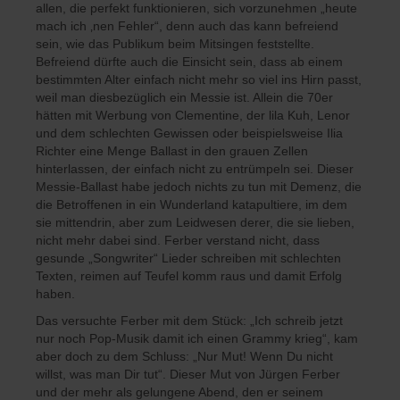
allen, die perfekt funktionieren, sich vorzunehmen „heute
mach ich ‚nen Fehler“, denn auch das kann befreiend
sein, wie das Publikum beim Mitsingen feststellte.
Befreiend dürfte auch die Einsicht sein, dass ab einem
bestimmten Alter einfach nicht mehr so viel ins Hirn passt,
weil man diesbezüglich ein Messie ist. Allein die 70er
hätten mit Werbung von Clementine, der lila Kuh, Lenor
und dem schlechten Gewissen oder beispielsweise Ilia
Richter eine Menge Ballast in den grauen Zellen
hinterlassen, der einfach nicht zu entrümpeln sei. Dieser
Messie-Ballast habe jedoch nichts zu tun mit Demenz, die
die Betroffenen in ein Wunderland katapultiere, im dem
sie mittendrin, aber zum Leidwesen derer, die sie lieben,
nicht mehr dabei sind. Ferber verstand nicht, dass
gesunde „Songwriter“ Lieder schreiben mit schlechten
Texten, reimen auf Teufel komm raus und damit Erfolg
haben.
Das versuchte Ferber mit dem Stück: „Ich schreib jetzt
nur noch Pop-Musik damit ich einen Grammy krieg“, kam
aber doch zu dem Schluss: „Nur Mut! Wenn Du nicht
willst, was man Dir tut“. Dieser Mut von Jürgen Ferber
und der mehr als gelungene Abend, den er seinem