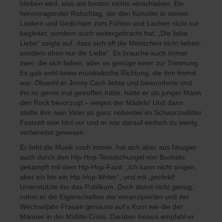
bleiben wird, also am besten nichts verschieben. Ein
hervorragender Ratschlag, der den Künstler in seinen
Liedern und Gedichten zum Fühlen und Lachen nicht nur
begleitet, sondern auch weitergebracht hat. „Die liebe
Liebe“ zeigte auf, dass sich oft die Menschen nicht lieben,
sondern eben nur die Liebe“. Es brauche auch immer
zwei, die sich lieben, aber es genüge einer zur Trennung.
Es gab wohl keine musikalische Richtung, die ihm fremd
war. Obwohl er Jonny Cash liebte und bewunderte und
ihn so gerne mal getroffen hätte, hatte er als junger Mann
den Rock bevorzugt – wegen der Mädels! Und dann
stellte ihm sein Vater so ganz nebenbei im Schwarzwälder
Festzelt sein Idol vor und er war darauf einfach zu wenig
vorbereitet gewesen.
Er liebt die Musik noch immer, hat sich aber aus Neugier
auch durch den Hip-Hop-Textdschungel von Bushido
gekämpft mit dem Hip-Hop-Fazit: „Ich kann nicht singen,
aber ich bin ein Hip-Hop-Writer“, und mit „perfekt!
Unterstützte ihn das Publikum. Doch damit nicht genug,
nahm er die Eigenschaften der emanzipierten und der
Wechseljahr-Frauen genauso auf’s Korn wie die der
Männer in der Midlife-Crisis. Darüber hinaus empfahl er